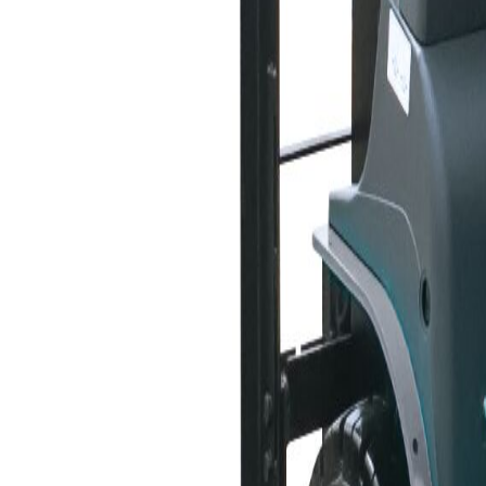
Stivuitor Rought Terrain TEU FRD
TEU
Stivuitor Rought Terrain TEU FRD
Descriere
Stivuitorul rough terrain FRD25-35 de la TEU oferă capacități de ridicare
puternică și stabilitate excelentă, funcționează perfect pe suprafețe ne
șantiere de construcții, depozite de materiale în exterior și orice aplic