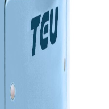
 și condiții dificile de lucru. Cu gardă la sol ridicată, tracțiune
n cele mai dure medii de operare. Ideal pentru agricultură, ferme,