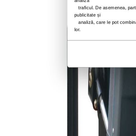
analiza
   traficul. De asemenea, partajăm informații despre utilizarea site-ului nostru cu partenerii noștri de social media, 
publicitate și
   analiză, care le pot combina cu alte informații pe care le-ați furnizat sau pe care le-au colectat din utilizarea serviciilor 
lor.