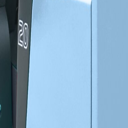
 între 2.5 și 3.5 tone, fiind special proiectat pentru terenuri accidentate
uniforme, iarbă, noroi și pante. Construcție robustă pentru durabilitate î
ație care necesită manipulare pe teren accidentat.