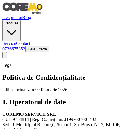
Despre noi
Blog
Produse
Servicii
Contact
0736675352
Cere Ofertă
Legal
Politica de Confidențialitate
Ultima actualizare: 9 februarie 2026
1. Operatorul de date
COREMO SERVICII SRL
CUI: 9754814 | Reg. Comerțului: J1997007001402
Sediul: Municipiul București, Sector 1, Str. Borșa, Nr. 7, Bl. 10F,