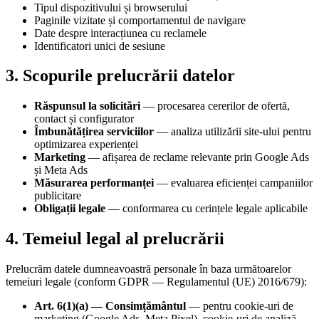
Tipul dispozitivului și browserului
Paginile vizitate și comportamentul de navigare
Date despre interacțiunea cu reclamele
Identificatori unici de sesiune
3. Scopurile prelucrării datelor
Răspunsul la solicitări
— procesarea cererilor de ofertă,
contact și configurator
Îmbunătățirea serviciilor
— analiza utilizării site-ului pentru
optimizarea experienței
Marketing
— afișarea de reclame relevante prin Google Ads
și Meta Ads
Măsurarea performanței
— evaluarea eficienței campaniilor
publicitare
Obligații legale
— conformarea cu cerințele legale aplicabile
4. Temeiul legal al prelucrării
Prelucrăm datele dumneavoastră personale în baza următoarelor
temeiuri legale (conform GDPR — Regulamentul (UE) 2016/679):
Art. 6(1)(a) — Consimțământul
— pentru cookie-uri de
marketing (Google Ads, Meta Pixel), cookie-uri de analiză