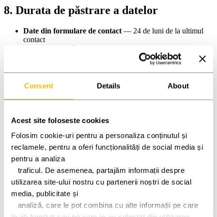
8. Durata de păstrare a datelor
Date din formulare de contact
— 24 de luni de la ultimul
contact
Cereri de ofertă
— 36 de luni (pentru urmărirea relațiilor
comerciale)
Date Google Analytics
— 14 luni (setarea implicită GA4)
Date Google Ads
— maxim 540 zile
Date Meta Pixel
— maxim 180 zile
Consent
Details
About
Înregistrări consimțământ cookie
— 12 luni
La expirarea perioadelor de mai sus, datele sunt șterse sau
anonimizate.
Acest site foloseste cookies
Folosim cookie-uri pentru a personaliza conținutul și 
9. Drepturile dumneavoastră
reclamele, pentru a oferi funcționalități de social media și 
Conform GDPR, aveți următoarele drepturi:
pentru a analiza
   traficul. De asemenea, partajăm informații despre 
Dreptul de acces
(Art. 15) — să obțineți o copie a datelor
utilizarea site-ului nostru cu partenerii noștri de social 
personale pe care le prelucrăm
Dreptul la rectificare
(Art. 16) — să corectați datele inexacte
media, publicitate și
Dreptul la ștergere
(Art. 17) — "dreptul de a fi uitat"
   analiză, care le pot combina cu alte informații pe care 
Dreptul la restricționarea prelucrării
(Art. 18) — să limitați
le-ați furnizat sau pe care le-au colectat din utilizarea 