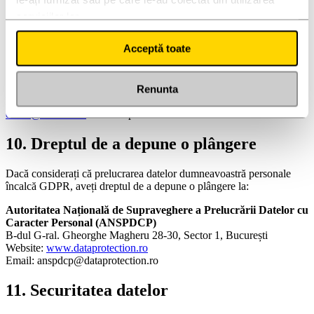
prelucrarea datelor
Dreptul la portabilitatea datelor
(Art. 20) — să primiți
serviciilor lor.
datele într-un format structurat
Dreptul la opoziție
(Art. 21) — să vă opuneți prelucrării
Acceptă toate
bazate pe interes legitim
Dreptul de retragere a consimțământului
(Art. 7(3)) — în
orice moment, fără a afecta legalitatea prelucrării anterioare
Renunta
Pentru exercitarea acestor drepturi, ne puteți contacta la
office@coremo.ro
. Vom răspunde în termen de 30 de zile.
10. Dreptul de a depune o plângere
Dacă considerați că prelucrarea datelor dumneavoastră personale
încalcă GDPR, aveți dreptul de a depune o plângere la:
Autoritatea Națională de Supraveghere a Prelucrării Datelor cu
Caracter Personal (ANSPDCP)
B-dul G-ral. Gheorghe Magheru 28-30, Sector 1, București
Website:
www.dataprotection.ro
Email: anspdcp@dataprotection.ro
11. Securitatea datelor