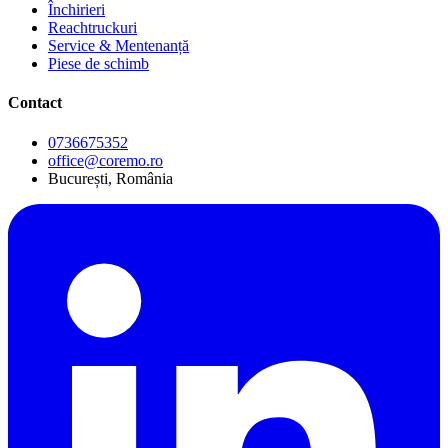
Închirieri
Reachtruckuri
Service & Mentenanță
Piese de schimb
Contact
0736675352
office@coremo.ro
București, România