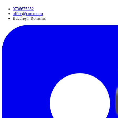
0736675352
office@coremo.ro
București, România