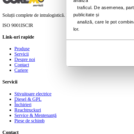
analiza
   traficul. De asemenea, partajăm informații despre utilizarea site-ului nostru cu partenerii noștri de social media, 
publicitate și
Soluții complete de intralogistică. Dealer autorizat TCM și CVS Ferrar
   analiză, care le pot combina cu alte informații pe care le-ați furnizat sau pe care le-au colectat din utilizarea serviciilor 
ISO 9001
ISCIR
lor.
Link-uri rapide
Produse
Servicii
Despre noi
Contact
Cariere
Servicii
Stivuitoare electrice
Diesel & GPL
Închirieri
Reachtruckuri
Service & Mentenanță
Piese de schimb
Contact