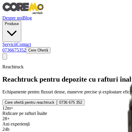
Despre noi
Blog
Produse
Servicii
Contact
0736675352
Cere Ofertă
Reachtruck
Reachtruck pentru depozite cu
rafturi înal
Echipamente pentru fluxuri dense, manevre precise și exploatare eficie
Cere ofertă pentru reachtruck
0736 675 352
12m+
Ridicare pe rafturi înalte
28+
Ani experiență
24h