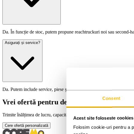
Da. În funcție de stoc, putem propune reachtruckuri noi sau second-hand
Asigurați și service?
Da. Putem include service, piese și suport tehnic, în funcție de configu
Consent
Vrei ofertă pentru depozitul tău?
Trimite înălțimea de lucru, capacitatea dorită și lățimea culoarelor. Re
Acest site foloseste cookies
Cere ofertă personalizată
Folosim cookie-uri pentru a pe