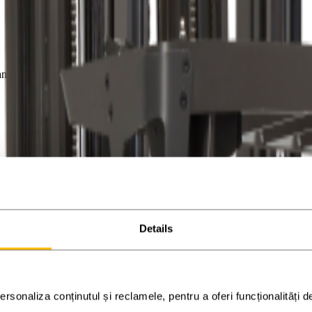
, filtrate după aplicație și buget.
rația și utilizarea echipamentului.
Details
venim cu opțiuni potrivite.
rsonaliza conținutul și reclamele, pentru a oferi funcționalități d