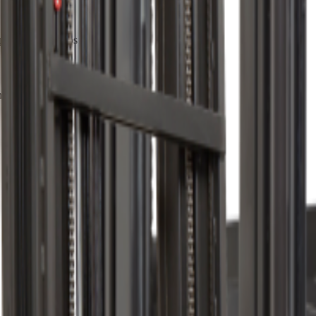
ul de paleți folosit.
ări clare și opțiuni filtrate corect.