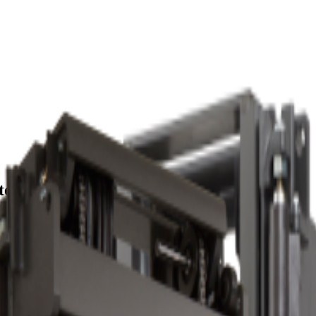
te
ntă în spații logistice compacte.