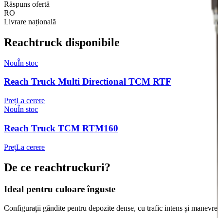
Răspuns ofertă
RO
Livrare națională
Reachtruck disponibile
Nou
În stoc
Reach Truck Multi Directional TCM RTF
Preț
La cerere
Nou
În stoc
Reach Truck TCM RTM160
Preț
La cerere
De ce
reachtruckuri
?
Ideal pentru culoare înguste
Configurații gândite pentru depozite dense, cu trafic intens și manevre p