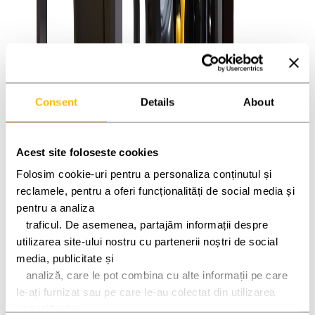
Garanție
Echipament verificat
Consent
Details
About
Acest site foloseste cookies
Folosim cookie-uri pentru a personaliza conținutul și 
reclamele, pentru a oferi funcționalități de social media și 
pentru a analiza
   traficul. De asemenea, partajăm informații despre 
utilizarea site-ului nostru cu partenerii noștri de social 
media, publicitate și
   analiză, care le pot combina cu alte informații pe care 
le-ați furnizat sau pe care le-au colectat din utilizarea 
serviciilor lor.