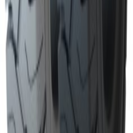
Preț
La cerere
În stoc
SOLIDEAL Anvelopa plina MAGNUM 300-15/8.00
Preț
La cerere
În stoc
SOLIDEAL Anvelopa plina MAGNUM 28x9-
15/7.00
Preț
La cerere