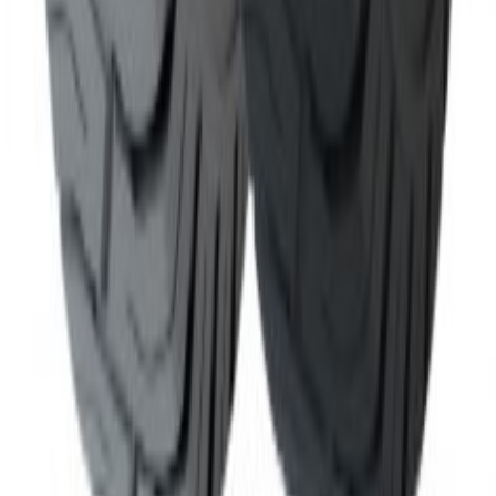
Produse
Servicii
Despre noi
Contact
Cariere
Servicii
Stivuitoare electrice
Diesel & GPL
Închirieri
Reachtruckuri
Service & Mentenanță
Piese de schimb
Contact
0736675352
office@coremo.ro
București, România