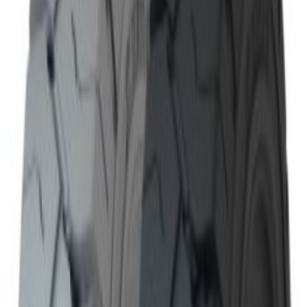
Sună acum: 0736675352