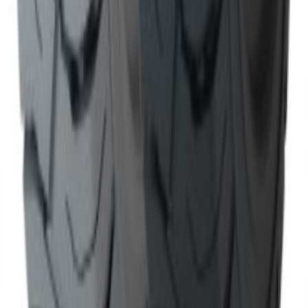
Sună
Cere ofertă
Soluții complete de intralogistică. Dealer autorizat TCM și CVS
Ferrari.
ISO 9001
ISCIR
Link-uri rapide