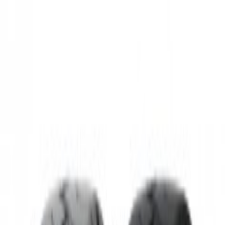
1
/
1
Anvelope
În stoc
SOLIDEAL Anvelopa plina MAGNUM
16x6-8
Preț
La cerere