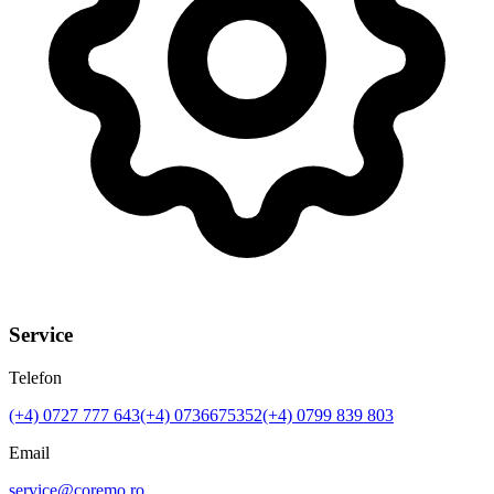
Service
Telefon
(+4)
0727 777 643
(+4)
0736675352
(+4)
0799 839 803
Email
service@coremo.ro