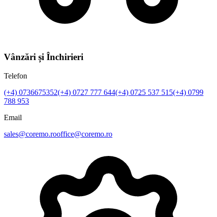
Vânzări și Închirieri
Telefon
(+4)
0736675352
(+4)
0727 777 644
(+4)
0725 537 515
(+4)
0799
788 953
Email
sales@coremo.ro
office@coremo.ro