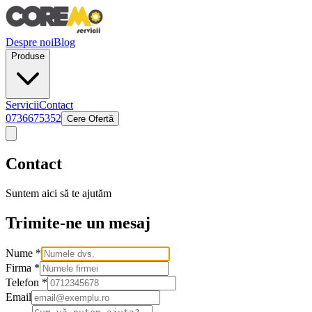
Despre noi
Blog
Produse
Servicii
Contact
0736675352
Cere Ofertă
Contact
Suntem aici să te ajutăm
Trimite-ne un mesaj
Nume *
Firma *
Telefon *
Email