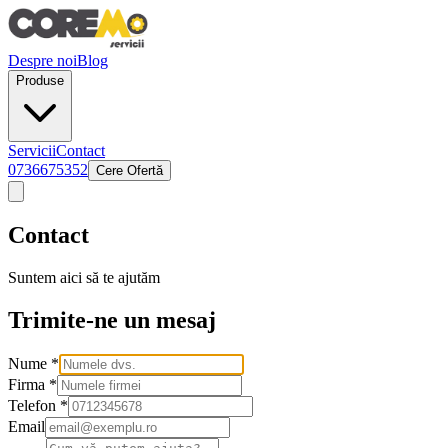
Despre noi
Blog
Produse
Servicii
Contact
0736675352
Cere Ofertă
Contact
Suntem aici să te ajutăm
Trimite-ne un mesaj
Nume *
Firma *
Telefon *
Email