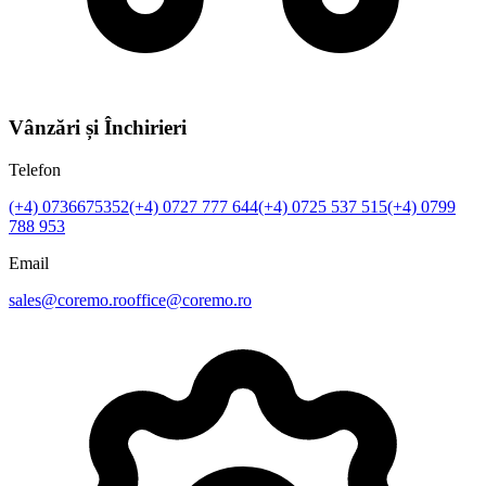
Vânzări și Închirieri
Telefon
(+4)
0736675352
(+4)
0727 777 644
(+4)
0725 537 515
(+4)
0799
788 953
Email
sales@coremo.ro
office@coremo.ro