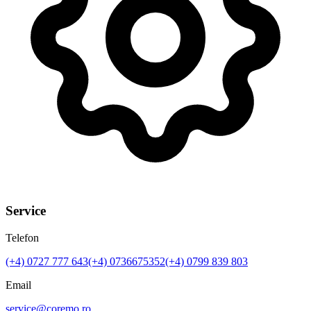
Service
Telefon
(+4)
0727 777 643
(+4)
0736675352
(+4)
0799 839 803
Email
service@coremo.ro